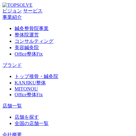
ビジョン
サービス
事業紹介
鍼灸整骨院事業
整体院運営
コンサルティング
美容鍼灸院
Office整体Fix
ブランド
トップ接骨・鍼灸院
KANJIKU整体
MITONOU
Office整体Fix
店舗一覧
店舗を探す
全国の店舗一覧
会社概要